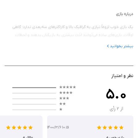
درباره بازی
یک بازی خوب لزوماً نیازی به گرافیک بالا و کاراکترهای سه‌بعدی ندارد؛ گاهی
اوقات، بازی‌های ساده می‌توانند لذت بیشتری به بازیکنان بدهند و لحظات
خوشی را برای آن‌ها رقم بزنند. یکی از این بازی‌ها River Raid است که بعد از
بیشتر بخوانید
سال‌ها هنوز هم به عنوان یکی از بهترین و یادماندنی‌ترین بازی‌های رایانه‌ای
شناخته می‌شود و از کنسول آتاری آمده است.
این بازی که در سال ۱۹۸۲ برای کنسول آتاری عرضه شده و در ایران به عنوان «بازی
نظر و امتیاز
هواپیمای آتاری» شناخته می‌شود، یکی از محبوب‌ترین بازی‌ها در میان ایرانیان
است.
5.0
از
2
رأی
گیم پلی
در River Raid، شما کنترل یک هواپیما را که بر روی یک رودخانه در حال حرکت
1400/3/6 10:51
است بر عهده دارید. وظیفه شما تیراندازی به دشمنان و نابود کردن آن‌هاست. در
بازي خوبيه
عااالیه