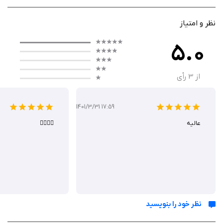
ویرایشگرهای AI است. این برنامه، پلی بین ویرایش ساده و حرفه‌ای می‌زند و با
پشتیبانی از iOS 14 به بالا، برای همه سنین ایده‌آل است. کاربرد اصلی‌اش در
نظر و امتیاز
retouch سلفی‌ها، تولید headshotهای حرفه‌ای برای LinkedIn یا ایجاد محتوای
5.0
viral برای TikTok و Instagram است؛ از اینفلوئنسرها برای فیلترهای خلاقانه تا
کاربران عادی برای بهبود عکس‌های خانوادگی.
از
3
رأی
چگونه کار می کند؟
1401/3/31 17:59
عالیه
👌🏻👌🏻
عملکرد Polish روان و سریع است؛ عکس را وارد کنید، ابزارهای AI مثل remover
برای پاک کردن اشیاء ناخواسته یا enhancer برای رفع blur را اعمال نمایید و
بلافاصله پیش‌نمایش ببینید، در حالی که خروجی HD بدون واترمارک صادر
می‌شود. رابط کاربری intuitive اجازه می‌دهد فیلترهای ۸۰’s یا makeup مجازی
اضافه کنید و ویدیوها را هم ویرایش نمایید.
نظر خود را بنویسید
ویژگی‌ ها