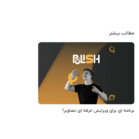
پاک کردن و تعویض پس‌زمینه با AI remover برای عکس‌های تمیز
تولید headshotهای AI برای پروفایل‌های حرفه‌ای و اجتماعی
رفع blur و بهبود کیفیت عکس با AI enhancer
مطالب بیشتر
retouch صورت و بدن: صاف کردن پوست، حذف جوش و reshape
فیلترهای AI مثل anime avatar و cartoon templates
collage maker برای ترکیب عکس‌ها با قالب‌های خلاقانه
خروجی HD بدون واترمارک و اشتراک‌گذاری مستقیم
پشتیبانی از ویرایش ویدیو با افکت‌های real-time
Polish - AI Photo Editor نه تنها یک ویرایشگر است، بلکه دریچه‌ای به دنیای
خلاقانه، که با هر افکت، عکس‌هایتان را زنده می‌کند. اگر عاشق تولید محتوای
جذاب هستید، این اپ شما را مجذوب خود می‌کند و پست‌هایتان را برجسته
برنامه ای برای ویرایش حرفه ای تصاویر!
می‌سازد. شما می‌توانید نسخه آنلاک شده آن را از سیب ایرانی به صورت رایگان
دانلود کنید.