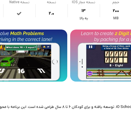
حجم
نسخه مجاز IOS
نسخه
نسخه Native
13
200
2.0
MB
به بالا
اپلیکیشن !Pack and Go یک بازی آموزشی برای کاربران آیفون است که توسط chool, Inc