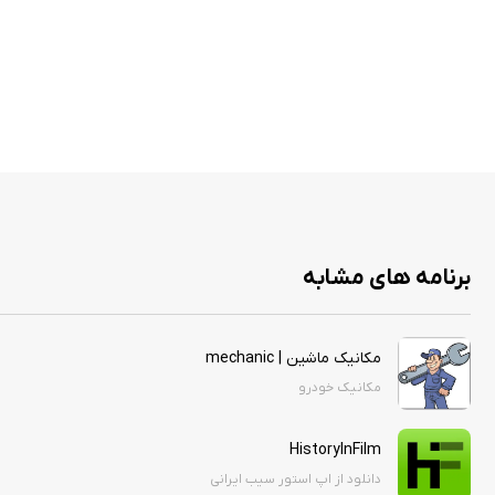
برنامه های مشابه
مکانیک ماشین | mechanic
مکانیک خودرو
HistoryInFilm
دانلود از اپ استور سیب ایرانی