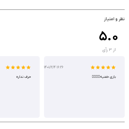
الگوریتم پیشرفت سؤالات برای تنظیم خودکار سطح دشواری
گرافیک جذاب و محیط بازی با تم سفر جاده‌ای
عدم جمع‌آوری داده‌های شخصی برای حفظ حریم خصوصی کودکان
نظر و امتیاز
5.0
!Pack and Go یک اپلیکیشن آموزشی جذاب است که یادگیری ریاضی را برای کو
اپلیکیشن برای والدینی که به دنبال برنامه‌ای آموزشی برای فرزندانشان هستند، گزینه‌ا
از
3
رأی
1401/2/4 16:26
بازی خفنیه👌🏻👌🏻
حرف نداره