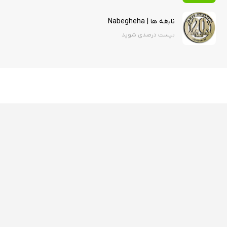
نابغه ها | Nabegheha
بیست درصدی شوید