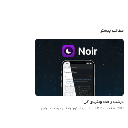
مادام‌العمر
رعایت حریم خصوصی؛ برنامه هیچ دادهٔ مرور شما را جمع‌آوری نمی‌کند.
پشتیبانی از میانبرها (Shortcuts) و ویجت‌ها برای دسترسی سریع‌تر به
عملکردها
مطالب بیشتر
اگر زیاد شب‌ها وب‌گردی می‌کنید و صفحات سفیدِ شدید شما را اذیت می‌کند،
Noir انتخاب خوبی است تا تجربهٔ مرور راحت‌تر و چشمانتان کمتر خسته شود. این
برنامه ساده ولی کاربردی است و تمرکز اصلی‌اش روی راحتی کاربر است، نه
قابلیت‌های پیچیده زیاد.در اپ استور قیمت این برنامه ۲٫۹۹ دلار است. شما
می‌توانید آن را از «سیب ایرانی» به صورت رایگان دانلود کنید.
درشب راحت وبگردی کن!
Noir به قیمت ۲.۹۹ دلار در اپ استور، رایگان درسیب ایرانی