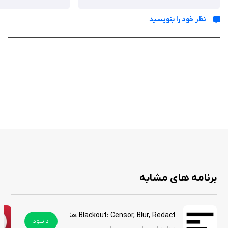
ویژگی‌ ها
نظر خود را بنویسید
ضبط ویدیو در رزولوشن ۴K (۲۴ یا ۶۰ فریم بر ثانیه) و ۱۰۸۰p (تا ۱۲۰ فریم
برای اسلوموشن)
فیلترهای سینمایی کلاسیک و مدرن با الهام از فیلم‌های Kodak، با افکت‌های
دانه‌دار
کنترل‌های دستی برای ISO، سرعت شاتر و تعادل رنگ سفید (White
Balance)
ویرایش غیرمخرب با امکان برش، جابه‌جایی و کپی کلیپ‌ها در جدول زمانی
افزودن موسیقی از کتابخانه گوشی با تنظیم دقیق
تثبیت‌کننده سینمایی برای ویدیوهای ۱۰۸۰p
پشتیبانی از دوربین‌های Ultra Wide، Wide و Telephoto
نمایش فیلم‌های آوانگارد برای الهام‌گیری خلاق
برنامه های مشابه
Nizo - Video Editor & Camera با ترکیب فیلم‌برداری و ویرایش در یک رابط
Blackout: Censor, Blur, Redact هک شده
مینیمال، تجربه‌ای منحصربه‌فرد برای فیلم‌سازان خلاق ارائه می‌دهد. این
دانلود