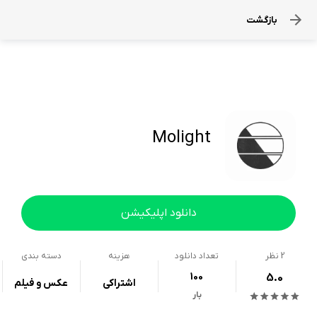
بازگشت
Molight
دانلود اپلیکیشن
2
نظر
تعداد دانلود
هزینه
دسته بندی
100
5.0
اشتراکی
عکس و فیلم
بار