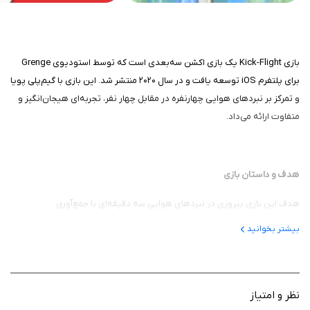
بازی Kick-Flight یک بازی اکشن سه‌بعدی است که توسط استودیوی Grenge
برای پلتفرم iOS توسعه یافت و در سال ۲۰۲۰ منتشر شد. این بازی با گیم‌پلی پویا
و تمرکز بر نبردهای هوایی چهارنفره در مقابل چهار نفر، تجربه‌ای هیجان‌انگیز و
متفاوت ارائه می‌داد.
هدف و داستان بازی
هدف این بازی پیروزی در نبردهای هوایی سه دقیقه‌ای با جمع‌آوری
کریستال‌های بیشتر نسبت به تیم حریف بود. داستان بازی به‌صورت صریح
بیشتر بخوانید
روایت نمی‌شود، اما بازیکنان در نقش شخصیت‌هایی به نام "Kickers" قرار
می‌گیرند که با مهارت‌های منحصربه‌فرد در آسمان پرواز کرده و برای جمع‌آوری
کریستال‌ها رقابت می‌کنند. محیط بازی حس یک دنیای فانتزی و پرجنب‌وجوش را
منتقل می‌کند که در آن همکاری تیمی و استراتژی برای پیروزی حیاتی است.
نظر و امتیاز