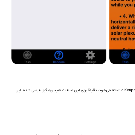
تصور کنید در حال تمرین هنر رزمی کنپو هستید و می‌خواهید هر حرکت را با دقت استادان حرفه‌ای تکرار کنید. برنامه Immortal Tiger Kenpo Karate، که به اختصار Kenpo Teks شناخته می‌شود، دقیقاً برای این لحظات هیجان‌انگیز طراحی شده. این