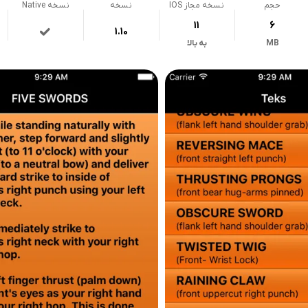
حجم
نسخه مجاز IOS
نسخه
نسخه Native
11
6
1.10
MB
به بالا