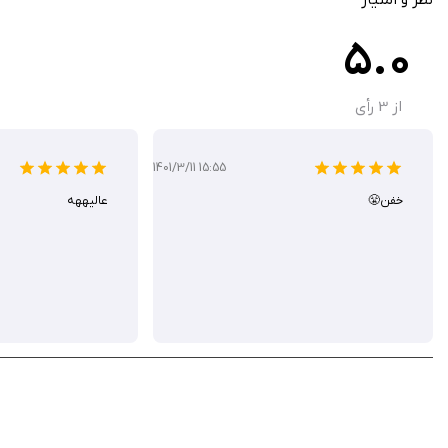
ثبت‌نام در رویدادها و سمینارهای ویژه
5.0
سفارش آنلاین تجهیزات، یونیفرم و لوازم جانبی
تماس سریع با مدرسه برای مشاوره یا سؤالات
از
3
رأی
Kenpo Teks نه تنها یک اپ است، بلکه دریچه‌ای به دنیای پویای کنپو باز م
1401/3/11 15:55
و اعتمادبه‌نفس تازه‌ای به شما می‌دهد. در اپ استور، این برنامه با قیمت ۱ دلار عرضه می‌شود، شما می‌توانید آن را از سیب ایرانی به صورت رایگان دانلود کنید.
خفن😤
عالیههه