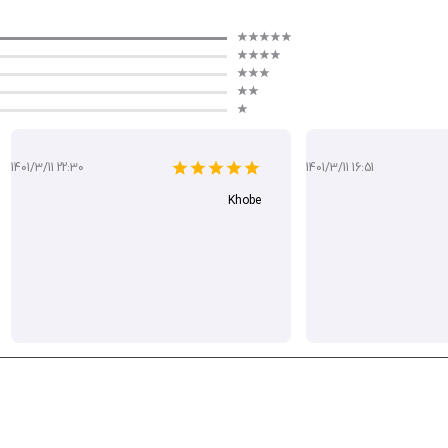
ی‌کند و تمرین را از روتین به ماجراجویی تبدیل می‌نماید. با این ابزار، پیشرفت‌تان سریع
1401/3/11 22:30
1401/3/11 16:51
Khobe