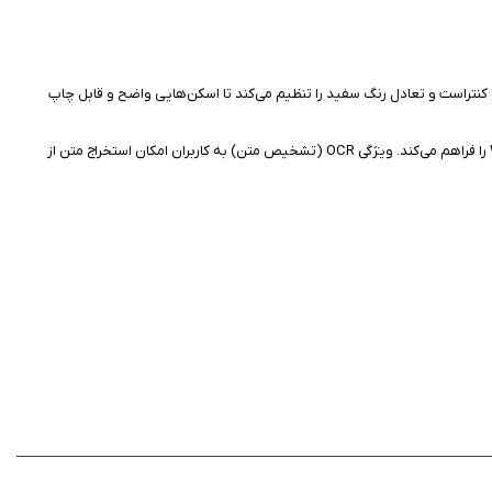
ف می‌کند و کنتراست و تعادل رنگ سفید را تنظیم می‌کند تا اسکن‌هایی واضح و قابل چاپ
این برنامه از اتصال به سرویس‌های ابری مانند Dropbox، Google Drive، Box، OneDrive، Evernote و iCloud پشتیبانی می‌کند و امکان ارسال اسناد از طریق ایمیل یا Wi-Fi را فراهم می‌کند. ویژگی OCR (تشخیص متن) به کاربران امکان استخراج متن از