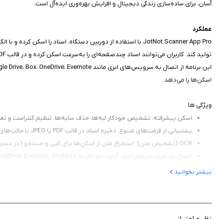
آسان، برای ساده‌سازی زندگی دیجیتال و افزایش بهره‌وری ایده‌آل است.
عملکرد
JotNot Scanner App Pro با استفاده از دوربین دستگاه، اسناد ر
تولید کند. کاربران می‌توانند اسناد چندصفحه‌ای را به‌سرعت اسکن کرده و در قالب PDF یا JPEG ذخیره کنند.
اسکن‌ها را می‌دهد.
ویژگی‌ ها
اسکن پیشرفته: تشخیص خودکار لبه‌ها، حذف سایه‌ها، تنظیم کنتراست و تع
پشتیبانی از فرمت‌های متنوع: ذخیره اسناد در قالب PDF یا JPEG با حالت‌های رنگی، سیاه‌وسفید و خاکستری.
OCR (تشخیص متن): استخراج متن از اسکن‌ها برای کپی و جستجو (در دسترس روی دستگاه).
اتصال به سرویس‌های ابری: آپلود خودکار به Dropbox، Google Drive، Box، OneDrive، Evernote، OneNote و iCloud.
اشتراک‌گذاری آسان: ارسال اسناد از طریق ایمیل، Wi-Fi یا چاپ با AirPrint.
بیشتر بخوانید
امنیت: محافظت از اسناد با رمز عبور، Touch ID یا Face ID و قفل برنامه.
مدیریت اسناد: برچسب‌گذاری، جستجو، مرتب‌سازی بر اساس نام یا تاریخ، و تغی
فکس: امکان ارسال فکس به ۵۰ کشور (نیاز به خرید اعتبارات درون‌برنامه‌ای).
نظر و امتیاز