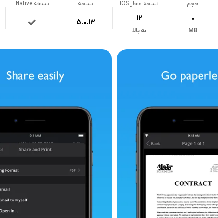
حجم
نسخه مجاز IOS
نسخه
نسخه Native
12
0
5.0.13
MB
به بالا