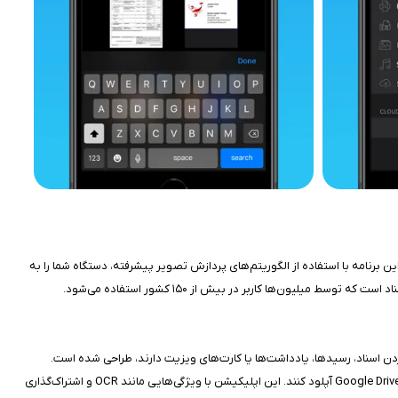
یک اپلیکیشن اسکن اسناد پیشرفته است که توسط MobiTech 3000 LLC برای آیفون و آیپد توسعه یافته و در مارس ۲۰۰۹ منتشر شد. این برنامه با استفاده از الگوریتم‌های پردازش تصویر پیشرفته، دستگاه شما را به
یون‌ها کاربر در بیش از ۱۵۰ کشور استفاده می‌شود.
کردن اسناد، رسیدها، یادداشت‌ها یا کارت‌های ویزیت دارند، طراحی شده است.
با ارائه اسکن‌های باکیفیت و ابزارهای سازمان‌دهی، JotNot به کاربران کمک می‌کند تا اسناد را به‌صورت PDF یا JPEG ذخیره کرده و در سرویس‌های ابری مانند Dropbox و Google Drive آپلود کنند. این اپلیکیشن با ویژگی‌هایی مانند OCR و اشتراک‌گذاری