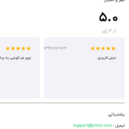
به‌روزرسانی‌های اخیر: پشتیبانی از حالت تک‌صفحه‌ای و دسته‌ای دوربین، رفع مشکل جهت‌گیری 
5.0
JotNot Scanner App Pro یک اپلیکیشن اسکن اسناد قدرتمند و ق
کردن اسناد نیاز دارد، مناسب است. شما می‌توانید آن را از سیب ایرانی به‌صورت رایگان دانلود کنید. این برنامه با امتیاز ۴.۷ از ۵ در اپ استور و تحسین کاربران به دلیل سه
از
3
رأی
1399/7/13 18:26
خیلی کاربردی
توى هر گوشى يه برنام
پشتیبانی
ایمیل :
support@jotnot.com