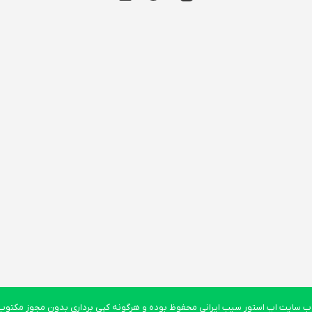
 سایت اپ استور سیب ایرانی محفوظ بوده و هرگونه کپی برداری بدون مجوز مکتوب پ