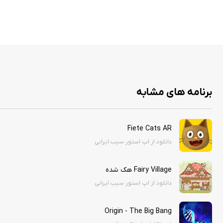
۲- حالا روی Continue کلیک کنید
۳- یوزر و پسورد گفته شده را وارد کنید
Users Display Name: sibirani3
Passworld: sibirani3@$12345
برنامه های مشابه
پس از وارد کردن مشخصات بالا اپلیکیشن لود می‌شود.
اگر برنامه درخواست اپل آیدی کرد کنسل را بزنید.
Fiete Cats AR
دانلود از اپ استور سیب ایرانی
Fairy Village هک شده
دانلود از اپ استور سیب ایرانی
Origin - The Big Bang