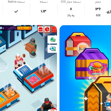
حجم
نسخه مجاز IOS
نسخه
نسخه Native
8
136
زی
1.13
MB
به بالا