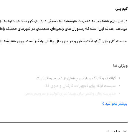
گیم‌ پلی
در این بازی همه‌چیز به مدیریت هوشمندانه بستگی دارد. بازیکن باید مواد اولیه ته
می‌دهد. هدف این است که رستوران‌های زنجیره‌ای متعددی در شهرهای مختلف راه‌ا
سیستم کلی بازی آرام، لذت‌بخش و در عین حال چالش‌برانگیز است، چون همیشه باید 
ویژگی‌ ها
گرافیک رنگارنگ و طراحی چشم‌نواز محیط رستوران‌ها
سیستم ارتقا برای تجهیزات، کارکنان و منوی غذا
مدیریت زمان واقعی برای بهینه‌سازی تولید و سرویس‌دهی
درآمدزایی خودکار حتی در حالت آفلاین
بیشتر بخوانید
استخدام مدیران برای افزایش کارایی رستوران
باز کردن رستوران‌های جدید در شهرها و مناطق مختلف
چالش‌های روزانه و پاداش‌های متنوع برای پیشرفت سریع‌تر
نظر و امتیاز
امکان شخصی‌سازی ظاهر رستوران و برند فست‌فود