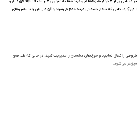
این بازی که توسط استودیو 8SEC در آوریل ۲۰۲۱، یک بازی action survival است که در اپ استور عرضه شده و میلیون‌ها کاربر را با گیم‌پلی سریعش جذب کرده. داستانش در دنیایی پر از هجوم هیولاها می‌گذرد: شما به عنوان رهبر یک squad قهرمانان،
باید با استخدام واحدها و ارتقای سلاح‌ها، موج‌های بی‌پایان دشمنان را دفع کنید تا طولانی‌ترین بقا را داشته باشید. هر رویداد، چالشی تازه مثل solo run یا endless mode می‌آورد، جایی که طلا از دشمنان مرده جمع می‌شود و قهرمان‌تان را با لباس‌های
ور است؛ با لمس صفحه، واحدها را استخدام کنید، سلاح‌های مخرب مانند Shockbow برای تیرهای الکتریکی یا Shotgun برای شلیک مخروطی را فعال نمایید و موج‌های دشمنان را مدیریت کنید، در حالی که طلا جمع