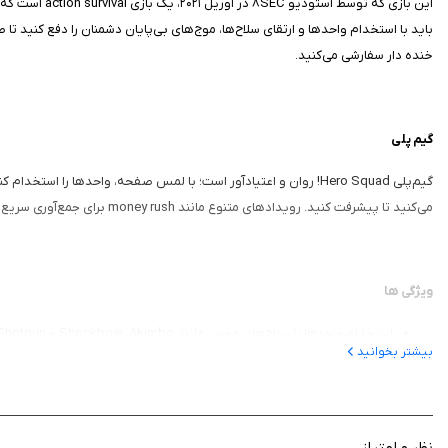
خنده دار سفارشی می‌کنید.
گیم‌ پلی
می‌کنید تا پیشرفت کنید. رویدادهای متنوع مانند money rush برای جمع‌آوری سریع طلا یا endless برای بقای بی‌پایان، تنوع می‌افزاید و با ارتقای قهرمان و تیم، استراتژی عمیق‌تر می‌شود.
ویژگی‌ ها
استخدام واحدها با سلاح‌های مخرب مانند Shockbow، Akimbo و Shotgun
بیشتر بخوانید
رویدادهای متنوع: solo run، endless mode و money rush برای چالش‌های مختلف
جمع‌آوری طلا از دشمنان برای ارتقا و سفارشی‌سازی قهرمان
لباس‌های بامزه و costumes برای شخصی‌سازی قهرمان
بقا در برابر هجوم monster hordes با تیم قدرتمند
نظر و امتیاز