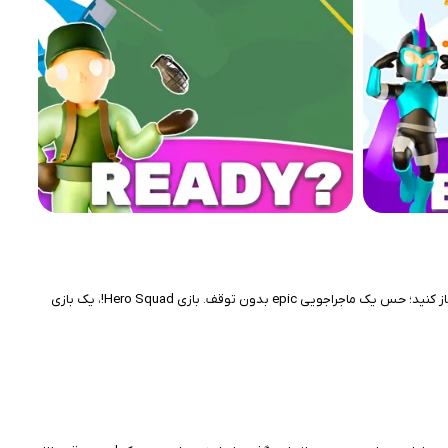
تصور کنید در میدان نبردی پر از هیولاها، با لمس صفحه، قهرمان و ارتش‌تان را هدایت کنید، دشمنان را نابود نمایید و با هر پیروزی، تجهیزات خنده‌داری برای قهرمان‌تان باز کنید؛ حس یک ماجراجویی epic بدون توقف. بازی Hero Squad!، یک بازی