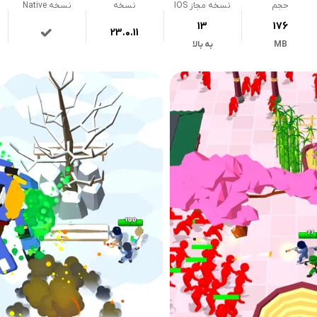
حجم
نسخه مجاز IOS
نسخه
نسخه Native
13
176
23.0.11
MB
به بالا