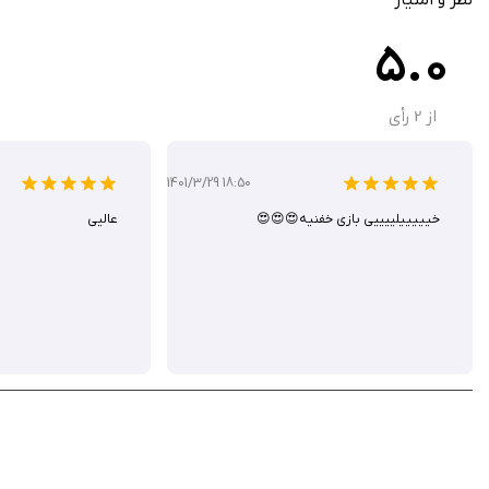
حالت آفلاین محدود برای پیشرفت بدون اینترنت
5.0
بدون تبلیغات مزاحم در نسخه پروسازگاری با iOS 11 به بالا برای عملکرد روان
از
2
رأی
منتظر شماست! شما می‌توانید آن را از سیب ایرانی دانلود کنید.
1401/3/29 18:50
خیییییلییییی بازی خفنیه😍😍😍
عالیی