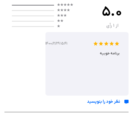
آن‌ها را به پرتره‌هایی شبیه کارتون‌های محبوب تبدیل می‌کند. این برنامه برای
5.0
سرگرمی، به‌اشتراک‌گذاری در شبکه‌های اجتماعی یا حتی خلق آواتارهای شخصی
ایده‌آل است.
از
1
رأی
ویژگی‌ های کلیدی
1400/2/29 15:41
برنامه خوبیه
تبدیل سریع با هوش مصنوعی: تنها با آپلود یک عکس، پرتره‌ای کارتونی
در چند ثانیه تولید می‌شود.
تمرکز بر سلفی و پرتره: بهینه‌شده برای عکس‌های نزدیک و تک‌نفره، با
دقت بالا در تشخیص چهره.
کیفیت بالا: خروجی‌هایی واضح و جذاب که حس واقعی یک کارتون را
منتقل می‌کنند.
رابط کاربری مینیمال: طراحی ساده که استفاده از آن را برای همه آسان
نظر خود را بنویسید
می‌کند.
حریم خصوصی تضمین‌شده: عدم جمع‌آوری داده‌ها توسط
توسعه‌دهنده، با پردازش محلی روی دستگاه.
سازگاری با iOS: نیاز به iOS 14.0 یا بالاتر، مناسب برای آیفون، آیپد و مک با