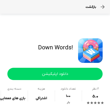
بازگشت
!Down Words
دانلود اپلیکیشن
2
نظر
تعداد دانلود
هزینه
دسته بندی
100
5.0
اشتراکی
بازی های معمایی
بار