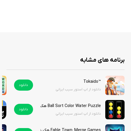
گرافیک‌های ساده و جذاب با انیمیشن‌های نرم برای تجربه روان
بدون جمع‌آوری داده یا تبلیغات مزاحم برای تمرکز کامل
پشتیبانی از iOS 15 به بالا، با حجم کوچک (کمتر از ۵۰ مگابایت)
گزینه‌های بهبود مثل plurals و جهت‌های معکوس در بازخوردهای کاربران
اجرای آفلاین پس از دانلود روزانه تخته
leaderboard جهانی برای مقایسه امتیازات
به‌روزرسانی‌های منظم برای رفع باگ‌ها و بهبود عملکرد
برنامه های مشابه
!Down Words با تخته‌های روزانه و رقابت هیجان‌انگیز، یک بازی کلماتی تازه و
™Tokaido
اعتیادآور است که مهارت‌های زبانی‌تان را تقویت می‌کند. این بازی نه تنها
دانلود
دانلود از اپ استور سیب ایرانی
سرگرم‌کننده است، بلکه با چالش‌های استراتژیک، شما را به فکر وامی‌دارد. اگر به
پازل‌های روزانه علاقه‌مندید، این بازی را امتحان کنید. این بازی را از سیب ایرانی
دانلود کنید.
Ball Sort Color Water Puzzle هک شده
دانلود
دانلود از اپ استور سیب ایرانی
Fable Town: Merge Games هک شده