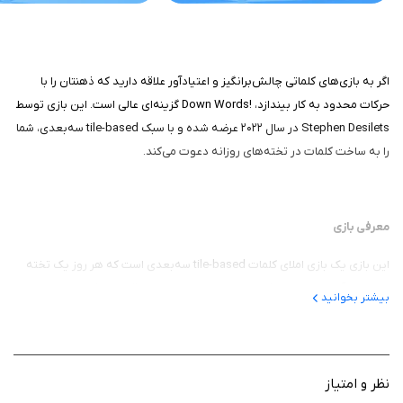
اگر به بازی‌های کلماتی چالش‌برانگیز و اعتیادآور علاقه دارید که ذهنتان را با
حرکات محدود به کار بیندازد، !Down Words گزینه‌ای عالی است. این بازی توسط
Stephen Desilets در سال ۲۰۲۲ عرضه شده و با سبک tile-based سه‌بعدی، شما
را به ساخت کلمات در تخته‌های روزانه دعوت می‌کند.
معرفی بازی
این بازی یک بازی املای کلمات tile-based سه‌بعدی است که هر روز یک تخته
جدید می‌آورد و همه بازیکنان جهان روی همان تخته رقابت می‌کنند. مفهوم بازی
بیشتر بخوانید
چالش ساخت بیشترین کلمات ممکن با حروف محدود است؛ شما حروف را stack
می‌کنید تا کلمات بسازید و امتیاز جمع کنید، در حالی که تخته مثل یک پازل
سه‌بعدی تغییر می‌کند. هدف، رسیدن به high score روزانه است، که حس
رقابت و کشف کلمات جدید را القا می‌کند و شما را به فکر استراتژیک برای استفاده
نظر و امتیاز