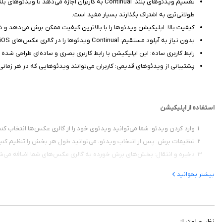
طولانی‌تری به اشتراک بگذارند بسیار مفید است.
کیفیت بالا: اپلیکیشن ویدئوها را با بالاترین کیفیت ممکن برش می‌دهد و ذ
بدون نیاز به آپلود مستقیم: Continual ویدئوها را در گالری عکس‌های iOS شما ذخیره می‌کند، سپس می‌توانید به راحتی از خود اپلیکیشن اینستاگرام برای آپلود استفاده کنید، که این روش کنترل بیشتری به کاربران می‌دهد.
رابط کاربری ساده: این اپلیکیشن با رابط کاربری بصری و ساده‌ای طراحی شده ک
پشتیبانی از ویدئوهای قدیمی: کاربران می‌توانند ویدئوهایی که در هر زمان
استفاده از اپلیکیشن
وارد کردن ویدئو: شما می‌توانید ویدئوی خود را از گالری عکس‌ها انتخاب ک
تنظیمات برش: پس از انتخاب ویدئو، می‌توانید طول هر بخش را تنظیم کنید (15، 20، 30 یا 60 ثانیه). اپلیکیشن به صورت خودکار ویدئو را برش م
ذخیره و انتقال: بخش‌های برش خورده به گالری عکس‌های شما اضافه می‌شوند،
بیشتر بخوانید
برنامه Continual for Instagram اپلیکیشنی ضروری برای کا
دنبال ارتقاء پیج اینستاگرام خود است، مفید خواهد بود. اگر می‌خواهید بدون دردسر و
نظر و امتیاز