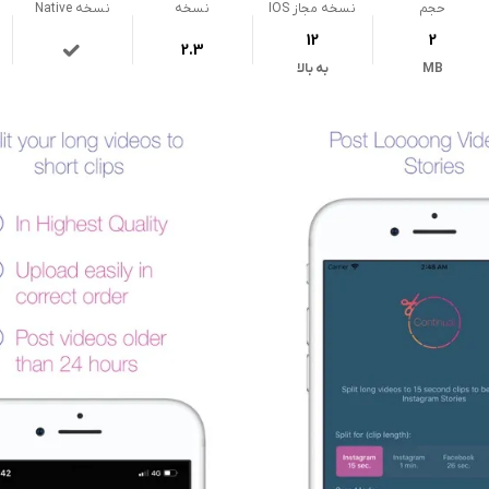
حجم
نسخه مجاز IOS
نسخه
نسخه Native
12
2
2.3
MB
به بالا