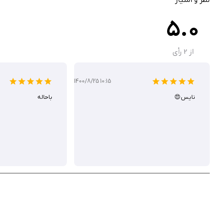
5.0
از
2
رأی
1400/8/25 10:15
نايس😍
باحاله