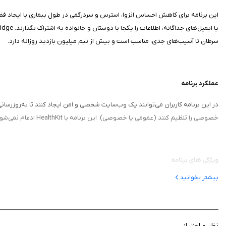
این برنامه برای کاهش احساس انزوا، استرس و سردرگمی در طول بیماری با ایجاد فضای
سرطان تا آسیب‌های جدی، مناسب است و بیش از نیم میلیون بازدید روزانه دارد.
عملکرد برنامه
در این برنامه کاربران می‌توانند یک وب‌سایت شخصی و امن ایجاد کنند تا به‌روزرسانی‌
خصوصی را تنظیم کنند (عمومی یا خصوصی). این برنامه با HealthKit ادغام نمی‌شود، اما از طریق SupportPlanner، هماهنگی مراقبت‌هایی مانند تحویل غذا یا مراقبت از حیوانات خانگی را آسان می‌کند.
ویژگی‌ های برنامه
بیشتر بخوانید
ایجاد وب‌سایت شخصی و امن برای به اشتراک گذاشتن به‌روزرسانی‌های سلا
ژورنال دیجیتال برای ثبت رویدادها و به اشتراک گذاشتن عکس‌ها
SupportPlanner برای هماهنگی مراقبت‌ها مانند تحویل غذا یا کمک‌های روزمره
تنظیمات حریم خصوصی چندسطحی برای کنترل دسترسی (عمومی یا خصوص
نظر و امتیاز