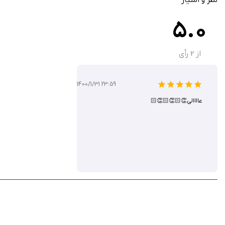
امکان دریافت پیام‌های حمایتی و تشویقی از دوستان و خانواده
5.0
دسترسی آفلاین محدود برای مشاهده محتوا (نیاز به اینترنت برای به‌روزرسا
ادغام با فیس‌بوک برای اطلاع‌رسانی یا ارسال اعلان‌های ژورنال
پشتیبانی از بیش از ۲۴۲ کشور با بیش از نیم میلیون بازدید روزانه
از
2
رأی
بدون تبلیغات مزاحم و عدم فروش داده‌های شخصی
پشتیبانی تلفنی و چت زنده (۸ صبح تا ۵ بعدازظهر CST) و FAQ در www.caringbridge.org
1400/1/31 23:59
عاااالی👏🏻👏🏻👏🏻
CaringBridge یک اپلیکیشن ارزشمند و رایگان است که با ایجاد فضایی امن ب
SupportPlanner، مدیریت بحران‌های پزشکی را آسان‌تر می‌کند. این برنامه را از سیب ایرانی دانلود کنید.