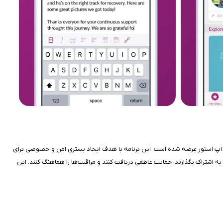
Car یک اپلیکیشن رایگان و غیرانتفاعی است که توسط CaringBridge Inc.، یک سازمان خیریه 501(c)(3) تأسیس‌شده در سال ۱۹۹۷، توسعه یافته و برای iOS در اپ استور عرضه شده است. این برنامه با هدف ایجاد بستری امن و خصوصی برای
به اشتراک بگذارند، حمایت عاطفی دریافت کنند و مراقبت‌ها را هماهنگ کنند. این