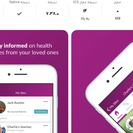
حجم
نسخه مجاز IOS
نسخه
نسخه Native
14
0
7.38.0
MB
به بالا