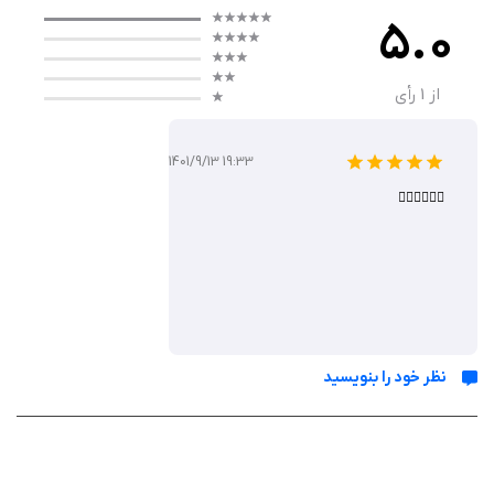
5.0
گیم‌ پلی
گیم‌ پلی بازی شامل تعمیر خودروها، ارتقای تجهیزات کارگاه و مدیریت منابع
از
1
رأی
است. شما باید مشکلات مختلف ماشین‌ها را شناسایی و تعمیر کنید، قطعات
جدید بخرید و کارگاه را گسترش دهید. هر ماشین چالش خاص خود را دارد و
1401/9/13 19:33
مدیریت زمان در انجام تعمیرات اهمیت بالایی دارد. مراحل بازی به تدریج
👌🏻👌🏻👌🏻
سخت‌تر می‌شوند و امکان ارتقای تجهیزات و استخدام کارکنان به شما کمک
می‌کند کارگاه خود را حرفه‌ای‌تر کنید.
ویژگی‌ ها
گرافیک سه‌بعدی جذاب و واقعی از خودروها و کارگاه
نظر خود را بنویسید
امکان تعمیر انواع ماشین‌ها از کلاسیک تا مدرن
مدیریت کارگاه و استخدام کارکنان حرفه‌ای
خرید و فروش قطعات و تجهیزات برای افزایش درآمد
بازی در حالت تک نفره با مراحل متنوع