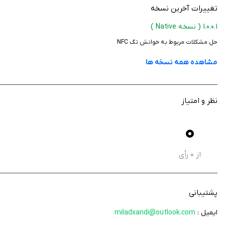
تغییرات آخرین نسخه
1.0.0.1
( نسخه Native )
حل مشکلات مربوط به خوانش تگ NFC
مشاهده همه نسخه ها
نظر و امتیاز
0
از
0
رأی
پشتیبانی
ایمیل :
miladxandi@outlook.com