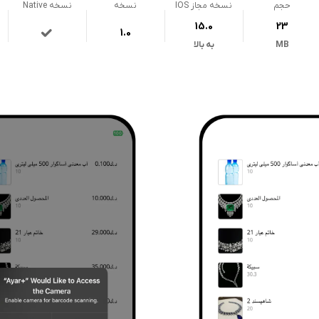
حجم
نسخه مجاز IOS
نسخه
نسخه Native
15.0
23
1.0
MB
به بالا