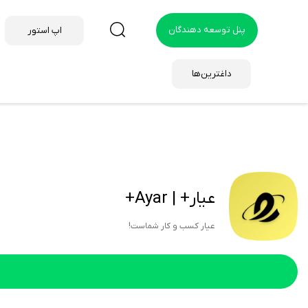
پنل توسعه دهندگان
اپ استور
داغترین‌ها
عیار+ | Ayar+
عیار کسب و کار شماست!