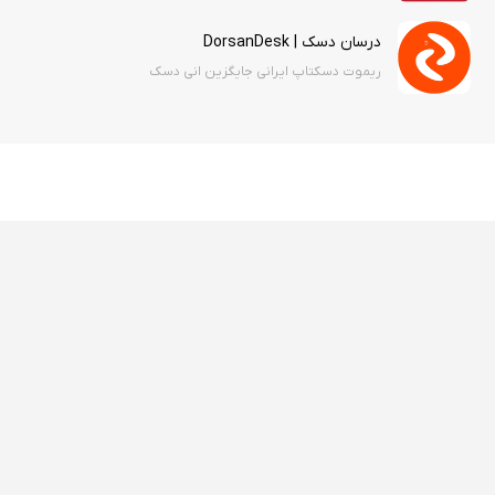
درسان دسک | DorsanDesk
ریموت دسکتاپ ایرانی جایگزین انی دسک