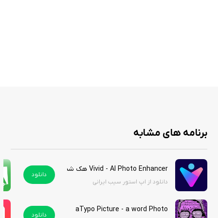
در نتیجه، برنامه Avatan – Photo Editor Premium به عنوان یک ویرایشگر
عکس برای iPhone و iPad، با امکانات فراوان و کاربری آسان، گزینه‌ای عالی برای
علاقمندان به ویرایش عکس و بهبود کیفیت تصاویر است. این برنامه به کاربران
این امکان را می‌دهد تا با صرف زمان کم، آثار هنری خلاقانه‌ای را خلق کنند و لذت
ویرایش عکس را تجربه نمایند. این برنامه را از سیب ایرانی دانلود کنید.
آموزش باز کردن نسخه هک شده:
برنامه های مشابه
پس از باز کردن اپلیکیشن پیغامی جهت وارد شدن به اکانت نمایش داده
می‌شود. مثل زیر عمل کنید:
Vivid - AI Photo Enhancer هک شده
دانلود
۱- روی Thank You کلیک کنید.
دانلود از اپ استور سیب ایرانی
۲- حالا روی Continue کلیک کنید.
aTypo Picture - a word Photo
دانلود