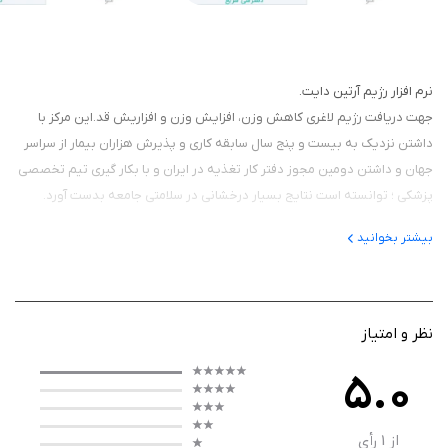
نرم افزار رژیم آرتین دایت.
جهت دریافت رژیم لاغری کاهش وزن، افزایش وزن و افزاریش قد.اين مركز با
داشتن نزديك به بيست و پنج سال سابقه كاري و پذيرش هزاران بيمار از سراسر
جهان و داشتن دومين مجوز دفتر كار تغذيه در ايران و با بكار گيري تيم تخصصي
پزشكي ؛ توانسته است نتايج بسيار درخشاني در سلامتي جامعه بدست آورد.
بیشتر بخوانید
نظر و امتیاز
5.0
از
1
رأی