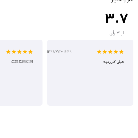
قابلیت ویرایش و بازاستفاده پروژه‌ها با پشتیبانی از افزونه
3.7
AfterFocus - Background Blur با ابزارهای پیشرفته و افک
از
3
رأی
اپ استور با قیمت ۰.۹۹ دلار عرضه می‌شود، شما می‌توانید آن را از سیب ایرانی به صورت رایگان دانلود کنید و از این ابزار خلاقانه برای ارتقای عکاسی خود لذت ببرید.
1399/7/20 16:49
خیلی کاربردیه
👏🏻👏🏻👏🏻