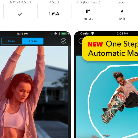
حجم
نسخه مجاز IOS
نسخه
نسخه Native
13
8
1.3.5
MB
به بالا