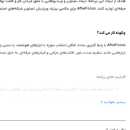
هدف از ایجاد این برنامه، ایجاد تصاویر و ویدیوهایی با عمق میدان کم و افکت بوکه 
حرفه‌ای تولید کنند. AfterFocus برای عکاسی پرتره، ویرایش تصاویر شبکه‌های اجتماعی و حتی پروژه‌های خلاقانه مناسب است و تجربه‌ای شبیه به عکاسی حرفه‌ای را در دسترس همه قرار می‌دهد.
چگونه کار می‌ کند؟
AfterFocus با رابط کاربری ساده، امکان انتخاب سوژه با ابزارهای هوشمند
ابزارهایی مانند تنظیم شدت بلور، افکت‌های حرکتی و فیلترهای حرفه‌ای به خلق تصا
قابلیت های برنامه
انتخاب هوشمند سوژه با کشیدن خطوط یا نقاشی دستی برای فوکوس دقیق
افکت‌های بلور متنوع (لنزی، حرکتی و بوکه) مشابه دوربین‌های DSLR.
بیشتر بخوانید
فیلترهای حرفه‌ای مانند Cross Process برای ویرایش جداگانه پیش‌زمینه و پس‌زمینه.
پشتیبانی از چندلایه برای افزودن عمق‌های مختلف به عکس و ویدیو.
امکان ذخیره به‌عنوان عکس، ویدیوی زنده یا GIF و اشتراک‌گذاری در شبکه‌های اجتماعی.
ابزارهای تنظیم دیافراگم و فاصله پس‌زمینه (مستطیلی، شعاعی، مورب).
نظر و امتیاز