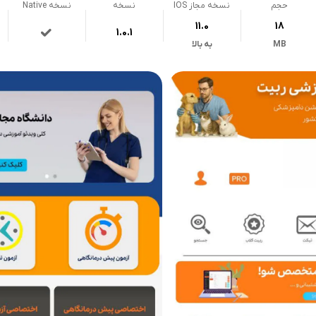
حجم
نسخه مجاز IOS
نسخه
نسخه Native
11.0
18
1.0.1
MB
به بالا