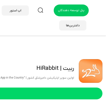
پنل توسعه دهندگان
اپ استور
داغترین‌ها
ربیت | HiRabbit
اولین سوپر اپلیکیشن دامپزشکی کشور | “The First Veterinary Super App in the Country”