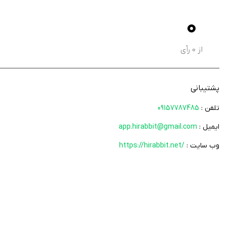
0
از
0
رأی
پشتیبانی
تلفن :
09157787485
ایمیل :
app.hirabbit@gmail.com
وب سایت :
https://hirabbit.net/