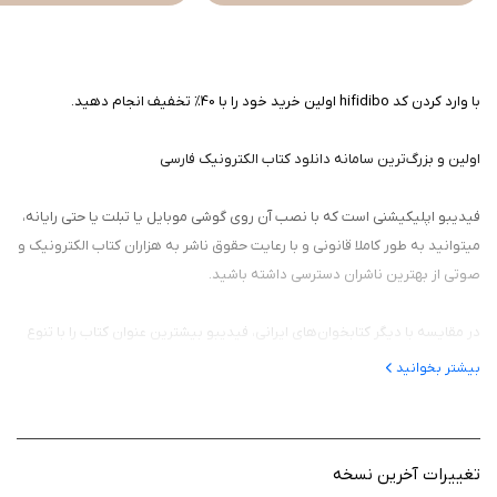
با وارد کردن کد hifidibo اولین خرید خود را با 40% تخفیف انجام دهید.
اولین و بزرگ‌ترین سامانه دانلود کتاب الکترونیک فارسی
فیدیبو اپلیکیشنی است که با نصب آن روی گوشی موبایل یا تبلت یا حتی رایانه،
میتوانید به طور کاملا قانونی و با رعایت حقوق ناشر به هزاران کتاب الکترونیک و
صوتی از بهترین ناشران دسترسی داشته باشید.
در مقایسه با دیگر کتابخوان‌های ایرانی، فیدیبو بیشترین عنوان کتاب را با تنوع
بالا دارد و میکوشد با استفاده ازاستاندارهای بین المللی و بروز رسانی مرتب
بیشتر بخوانید
اپلیکیشن هر روز به بیشتر خواسته های کابران را محقق کند.
افتخارفیدیبو این است که،‌ مجموعه‌ای از معتبرترین و بهترین ناشران ایرانی
تغییرات آخرین نسخه
مانند؛ ققنوس، نی، نیستان، افق، چشمه، قطره، قلم‌چی، گاج و بیش از 700 ناشر