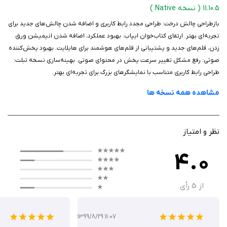
دیگر برای عرضه کتاب‌های خود او را انتخاب کرده‌اند.
11.10.5
( نسخه Native )
باز‌طراحی چالش درخت: طراحی مجدد رابط کاربری و اضافه شدن چالش‌های جدید برای
امکانات ویژه فیدیبو:
تجربه‌ای بهتر. ارتقای کتاب‌خوان ایپاب: بهبود عملکرد، اضافه شدن انیمیشن ورق
زدن، قلم‌های جدید و پشتیبانی از قلم‌های هوشمند برای هایلایت. بهبود پخش‌کننده
-خواندن کتاب الکترونیک بدون نیاز به اینترنت
صوتی: رفع مشکل تغییر سرعت پخش در محتوای صوتی. بهینه‌سازی نسخه تبلت:
طراحی رابط کاربری متناسب با نمایشگرهای بزرگ برای تجربه‌ای بهتر.
-مطالعه رایگان نسخه‌های نمونه تمام کتاب‌ها قبل از خرید
مشاهده همه نسخه ها
-دسترسی به هزاران کتاب رایگان
نظر و امتیاز
-امکان ارزیابی کتابها توسط کاربر
4.0
-امکان خرید ارزی از سراسر دنیا
از
5
رأی
-امکان گفتگو درباره کتاب‌ها در لابه‌لای صفحات کتاب (مطالعه گروهی)
-تنظیمات خاص کتابخوان: تغییر فونت، رنگ پس زمینه، نور صفحه، اندازه
1399/8/29 11:07