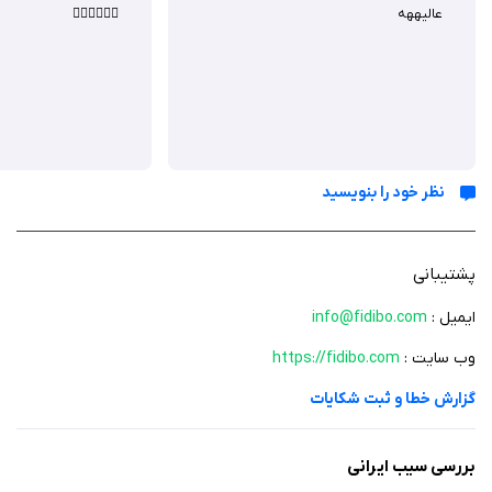
حروف
عالیههه
👍🏻👍🏻👍🏻
-کتاب های آموزشی ناشران برتر این حوزه
و
- امکان گوش دادن به کتاب صوتی
نظر خود را بنویسید
پشتیبانی
ایمیل :
info@fidibo.com
وب سایت :
https://fidibo.com
گزارش خطا و ثبت شکایات
بررسی سیب ایرانی