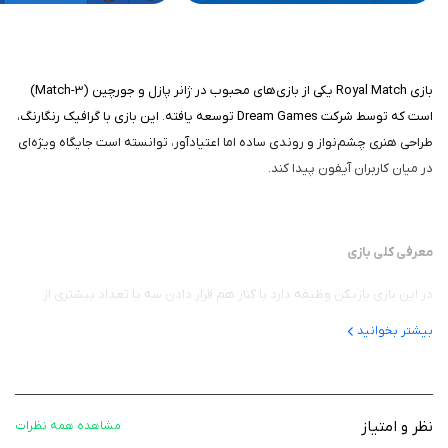
بازی Royal Match یکی از بازی‌های محبوب در ژانر پازل و جورچین (Match-3)
است که توسط شرکت Dream Games توسعه یافته. این بازی با گرافیک رنگارنگ،
طراحی هنری چشم‌نواز و روندی ساده اما اعتیادآور، توانسته است جایگاه ویژه‌ای
در میان کاربران آیفون پیدا کند.
معرفی کلی بازی
در این بازی بازیکن وظیفه دارد با کنار هم قرار دادن سه یا تعداد بیشتری از
آیتم‌های مشابه، آن‌ها را حذف کرده و اهداف مرحله را کامل کند. داستان بازی
بیشتر بخوانید
حول پادشاه رابرت می‌چرخد؛ بازیکن با حل پازل‌ها به بازسازی و زیباسازی قلعه او
کمک می‌کند. طراحی مراحل، تنوع در مکانیک‌ها و المان‌های تعاملی، این عنوان را از
بسیاری از بازی‌های مشابه متمایز کرده است.
نظر و امتیاز
مشاهده همه نظرات