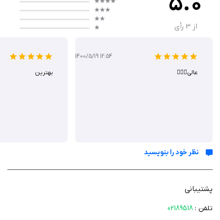
5.0
از
3
رأی
1400/5/19 12:54
عالی👌🏼🌸
بهترین
نظر خود را بنویسید
پشتیبانی
تلفن :
02189518