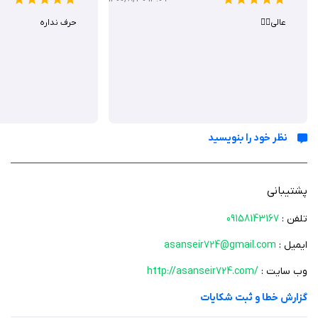
با اطمینان از اینکه این برنامه با خطوط هوایی و آژانس‌های مسافرتی معتبر
همکاری می‌کند، از آرامش و امنیت سفر خود لذت ببرید.
عالی❤️‍🔥
حرف نداره
۴. بی‌دردسر و راحت:
بلیط‌های داخلی و خارجی را بدون دردسر و بدون هزینه‌های اضافی خریداری
کنید.
۵. پشتیبانی:
نظر خود را بنویسید
از پشتیبانی 24 ساعته و 7 روزه بهره‌مند شوید.
پشتیبانی
مزایای برنامه
تلفن :
09158143167
ایمیل :
asanseir724@gmail.com
برنامه‌ریزی ساده سفر برای تجربه سفر به یاد ماندنی
پوشش بی‌نظیر انواع پروازها برای مقاصد داخلی و خارجی
وب سایت :
http://asanseir724.com/
راحتی بی‌نظیر برای جستجوی بلیط، رزرو و بازپرداخت
گزارش خطا و ثبت شکایات
قیمت رقابتی و امکان رزرو بلیط چارتر تضمینی