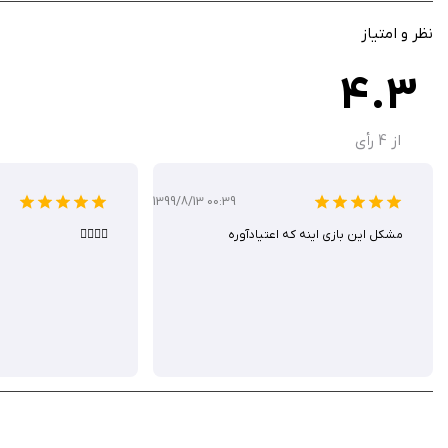
نظر و امتیاز
ویژگی‌های کلیدی
4.3
تیم‌ها و بازیکنان مشهور: با تیم‌ها و بازیکنان NBA مورد علاقه خود، بازی کنید.
از
4
رأی
گیم پلی قابل تنظیم: سطح دشواری بازی را تنظیم کنید و تنظیمات کنترلی دلخ
بازی چندنفره آنلاین: در مسابقات آنلاین با بازیکنان دیگر از سراسر جهان رقاب
به‌روزرسانی‌های منظم: با به‌روزرسانی‌های مداوم بازی از تیم‌ها، بازیکنان و
1399/8/13 00:39
مشكل اين بازى اينه كه اعتيادآوره
👌🏻👌🏻
بازی NBA 2K را هر طرفدار بسکتبالی که به دنبال تجربه بازی‌های موبایلی و
است. این بازی را رایگان از سیب ایرانی دانلود کنید.