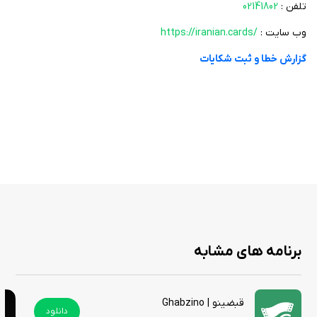
تلفن :
02141802
وب سایت :
https://iranian.cards/
گزارش خطا و ثبت شکایات
برنامه های مشابه
قبضینو | Ghabzino
دانلود