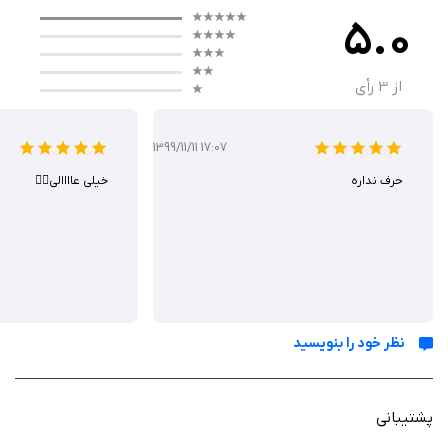
همچنین مراکز خدمات متنوعی مانند رستوران ها، فروشگاه ها، ورزش و سرگرمی،
5.0
هتل ها و … برای دارندگان ایران کارت با درصد قابل توجهی از برگشت نقدی در
نظر گرفته شده است که بر اساس سطح کارت شما متفاوت خواهد بود.
از
3
رأی
توسط اپلیکیشن ایران کارت شما می توانید امتیازات خود و مراکز خدماتی را
مشاهده نمایید.
1399/11/11 17:07
دریافت ایران کارت راحت و رایگان است و بصورت آنلاین می توانید آن را
حرف نداره
خیلی عاااالی👍🏻
درخواست دهید.
نظر خود را بنویسید
پشتیبانی