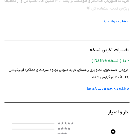
خریدت آسون‌تر، جذاب‌تر و هوشمندتر بشه 💄✨همین حالا نصب کن و از تخفیف
ویژه‌ی کدت استفاده کن 💝
بیشتر بخوانید
تغییرات آخرین نسخه
1.0.6
( نسخه Native )
افزودن جستجوی تصویری راهنمای خرید صوتی بهبود سرعت و عملکرد اپلیکیشن
رفع باگ های گزارش شده
مشاهده همه نسخه ها
نظر و امتیاز
0