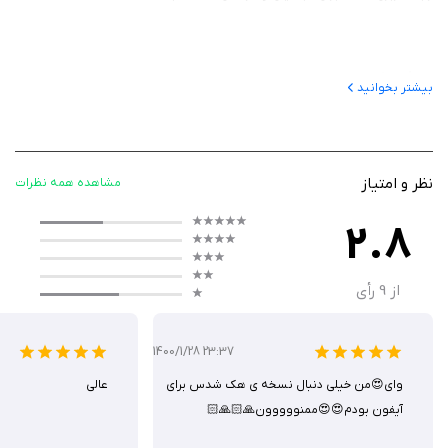
هدف برنامه
بیشتر بخوانید
هدف VivaVideo فراهم کردن ابزاری جامع برای ویرایش ویدیو و خلق محتوای
جذاب برای شبکه‌های اجتماعی مانند تیک‌تاک، اینستاگرام و یوتیوب است. این
برنامه به کاربران کمک می‌کند تا با استفاده از ابزارهای ویرایشی مانند برش،
نظر و امتیاز
مشاهده همه نظرات
ادغام، افزودن موسیقی و افکت‌های بصری، ویدیوهای خلاقانه تولید کنند. این
برنامه با قابلیت‌های هوش مصنوعی، مانند تولید زیرنویس خودکار و حذف
2.8
پس‌زمینه، فرآیند خلق محتوا را ساده‌تر می‌کند.
از
9
رأی
عملکرد
1400/1/28 23:37
این برنامه دارای رابط کاربری ساده و روان است که امکان ویرایش آسان ویدیوها
وای😍من خیلی دنبال نسخه ی هک شدس برای
عالی
را فراهم می‌کند. کاربران می‌توانند ویدیوها و تصاویر را وارد کرده، آن‌ها را برش
آیفون بودم😍😍ممنووووون🙏🏻🙏🏻
دهند، افکت‌ها و فیلترها اضافه کنند و موسیقی یا صداگذاری شخصی‌سازی‌شده