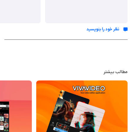
اعمال کنند. ابزارهای هوش مصنوعی مانند حذف خودکار پس‌زمینه و تنظیم رنگ،
ویرایش را سریع‌تر می‌کنند.
نظر خود را بنویسید
ویژگی‌ ها
ابزارهای هوش مصنوعی: تولید ویدیو، زیرنویس خودکار، حذف پس‌زمینه و
تنظیم رنگ.
قابلیت تنظیم سرعت: از ۰.۱x برای اسلوموشن تا ۱۰x برای تایم‌لپس.
خروجی باکیفیت: ذخیره در رزولوشن‌های ۷۲۰p، ۱۰۸۰p و ۴K.
مطالب بیشتر
اشتراک‌گذاری آسان: انتشار مستقیم در تیک‌تاک، یوتیوب و اینستاگرام.
ویرایش سریع و آسان: برش، ترکیب و ادغام کلیپ‌ها تنها با چند لمس.
افکت‌ها و فیلترهای متنوع: جلوه‌های ویژه و فیلترهای رنگارنگ برای اضافه
کردن جذابیت بصری.
اضافه کردن متن و موسیقی: قابلیت افزودن موسیقی پس‌زمینه و نوشتن
متن روی ویدیوها.
ایجاد اسلایدشو: تصاویر خود را به ویدیوهای زیبا تبدیل کنید.
ابزارهای پیشرفته: تنظیم سرعت ویدیوها، حذف پس‌زمینه و افکت‌های