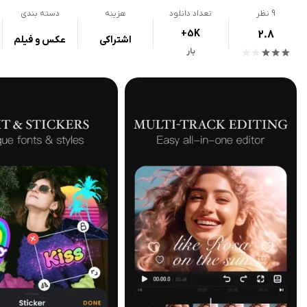
9
نظر
تعداد دانلود
هزینه
دسته بندی
+5K
2.8
اشتراکی
عکس و فیلم
بار