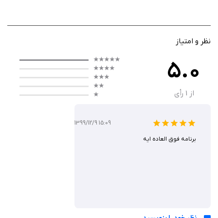
ایموجی، ایده‌ها و احساسات خود را از طریق طرح‌های شخصی‌سازی‌شده بیان
کنند. این اپلیکیشن برای افرادی که می‌خواهند پیام‌هایشان را با لمسی شخصی
و بصری متمایز کنند، گزینه‌ای ایده‌آل است. با ابزارهای ساده و کاربردی، این برنامه
به کاربران کمک می‌کند تا به‌سرعت نقاشی‌های خود را ایجاد کرده و در
نظر و امتیاز
برنامه‌هایی مانند iMessage، واتس‌اپ یا فیس‌بوک مسنجر به اشتراک بگذارند.
5.0
از
1
رأی
ویژگی‌ های اپلیکیشن
نقاشی مستقیم در کیبورد: امکان کشیدن طرح‌های دستی به‌صورت
1399/12/9 15:09
مستقیم از کیبورد iOS در هر اپلیکیشنی که از کیبورد پشتیبانی می‌کند.
برنامه فوق العاده ایه
ابزار انتخاب رنگ: ارائه گزینه‌های ساده برای انتخاب رنگ‌های متنوع جهت
خلق طرح‌های جذاب.
ذخیره‌سازی طرح‌ها: قابلیت ذخیره نقاشی‌ها در Camera Roll دستگاه
برای استفاده مجدد یا اشتراک‌گذاری بعدی.
نقاشی روی تصاویر: امکان افزودن طرح‌های دستی به عکس‌های موجود
برای شخصی‌سازی بیشتر.
پشتیبانی از اپلیکیشن‌های پیام‌رسان: سازگاری با برنامه‌هایی مانند