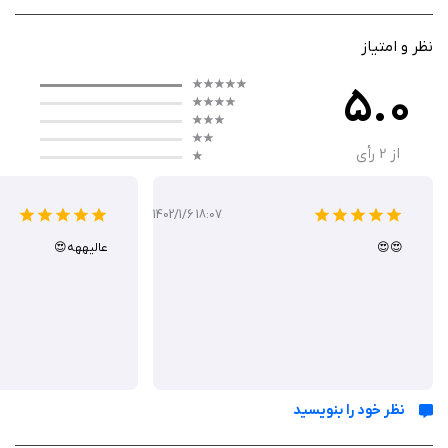
کار با Photable ساده و بصری است. کافی‌ست عکس خود را وارد برنامه کنید،
نظر و امتیاز
سپس با ابزارهای مختلف مانند روتوش بدن، تغییر مدل مو، اضافه کردن تتو یا
فیلترهای هنری، تصویر را ویرایش دهید. اگر می‌خواهید عضلات اضافه کنید یا
5.0
کمر را باریک‌تر کنید، امکانات واقعی برای این کار وجود دارد.
از
2
رأی
همچنین می‌توانید چند عکس را کنار هم در قالب کلاژ قرار دهید، متن یا استیکر
بگذارید و نتیجه را ذخیره یا مستقیماً در شبکه‌های اجتماعی به اشتراک بگذارید.
Photable به شما امکان می‌دهد بدون دانش حرفه‌ای گرافیک، عکس‌هایی با
1402/1/6 18:07
ظاهر چشم‌نواز خلق کنید.
😍😍
عالیههه😍
ویژگی‌ ها
قابلیت روتوش بدن برای باریک‌تر کردن کمر یا افزودن عضلات و شکم
شش‌تکه
نظر خود را بنویسید
گزینه‌های متنوع برای مدل مو، رنگ مو و ریش/سبیل
بیش از ۵۰۰ طرح تتو برای اضافه کردن روی بدن