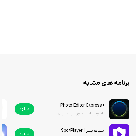
کولاژ ساز با قالب‌های آماده تا ۱۲ عکس
فیلترها و افکت‌های هنری برای تغییر رنگ، محو کردن پس‌زمینه و
جلوه‌های بصری خاص
استیکرها و فونت‌های خلاقانه برای شخصی‌سازی عکس‌ها
پس‌زمینه تار، بلور یا جلوه‌های گرافیکی برای تمرکز روی سوژه
قابلیت اشتراک‌گذاری سریع عکس و کلاژ در شبکه‌های اجتماعی مستقیم
از برنامه
Photable‑ Best Body Editor ابزاری قدرتمند برای کسانی است که می‌خواهند با
برنامه های مشابه
چند لمس ساده، ظاهر عکس‌هایشان را تغییر دهند و نتیجه‌ای جذاب برای
اشتراک‌گذاری داشته باشند. اگر می‌خواهید بدون دانش حرفه‌ای، عکس‌هایی با
استایل متفاوت خلق کنید — چه برای پروفایل شخصی، شبکه اجتماعی یا حتی کار
+Photo Editor Express
تبلیغاتی — این برنامه انتخاب مناسبی است. امکانات متنوع روتوش بدن، تتو و
دانلود
دانلود از اپ استور سیب ایرانی
استایل مو به شما آزادی زیادی برای خلاقیت می‌دهد.
برنامه در اپ استور رایگان است، ولی برای استفاده کامل از امکانات نیاز به اشتراک
اسپات پلیر | SpotPlayer
دانلود