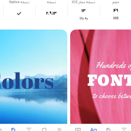
حجم
نسخه مجاز IOS
نسخه
نسخه Native
13
49
2.9.13
MB
به بالا