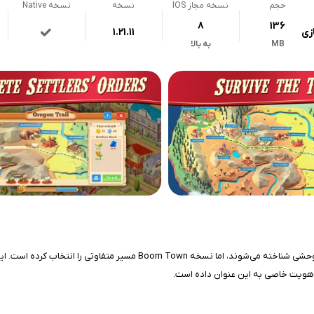
حجم
نسخه مجاز IOS
نسخه
نسخه Native
8
136
زی
1.21.11
MB
به بالا
سری بازی‌های The Oregon Trail سال‌هاست که با روایت ماجراجویی و بقا در غ
جی، هویت خاصی به این عنوان داده است.