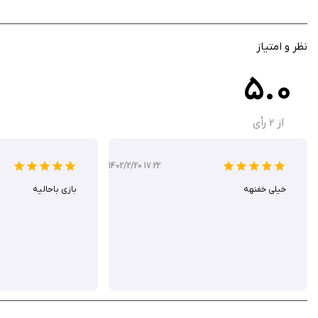
سیستم مدیریت منابع و اقتصاد شهری
رویدادهای داستانی و تصمیم‌محور
طراحی هنری متناسب با فضای تاریخی
نظر و امتیاز
روند پیشرفت تدریجی و لذت‌بخش
5.0
کنترل ساده و مناسب صفحه لمسی آیفون
مناسب برای علاقه‌مندان به بازی‌های استراتژیک آرام
از
2
رأی
il: Boom Town
1402/2/20 17:22
است. پیشرفت مرحله‌به‌مرحله شهر و تصمیم‌های مهم مدیریتی، حس مسئولیت و رضای
خیلی خفنهه
بازی باحالیه
ویژگی های هک:
- منوی اشکال زدایی -> به تنظیمات بروید و دکمه صدا را تغییر دهید تا SRDebugger بارگیری شود.