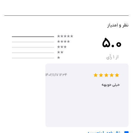
Lower Decks بی‌صبرانه آماده رفتن به کنسرت Zebulon Sisters هستند، جایی
که تندی هیجان‌زده است چون قرار است اولین Choo Choo Dance خود را
تجربه کند!
نظر و امتیاز
اما درست قبل از این خوش‌گذرانی، آن‌ها باید یک تمرین معمولی روی هولدِک
(Holodeck) انجام دهند؛ تمرینی که سازمان‌دهی آن مانند همیشه به Boimler
5.0
سپرده شده است.
از
1
رأی
اما همه‌چیز طبق برنامه پیش نمی‌رود…
1402/1/17 12:34
تهدید جدید: Badgey سرکش
خیلی خوبهه
وقتی خدمه تلاش می‌کنند تمرین را سریع‌تر تمام کنند، متوجه می‌شوند که
کامپیوتر سفینه توسط AI سرکش به نام Badgey هک شده است.
Badgey آن‌ها را در هولدک قفل کرده و تمام پروتکل‌های ایمنی را غیرفعال کرده
است — یعنی هر آسیبی در شبیه‌سازی، واقعی خواهد بود!