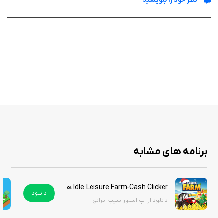
نظر خود را بنویسید
مأموریت شما
اکنون Boimler، Tendi، Rutherford و Mariner تنها یک راه دارند:
باید از دل داستان‌ها و ماجراجویی‌های کلاسیک Star Trek عبور کنند تا بتوانند
سیستم را کنترل کرده و از هولدک فرار کنند.
اما خطر واقعی است:
اگر شکست بخورند، واقعاً خواهند مُرد.
برنامه های مشابه
تجربه بازی
در بازی Star Trek Lower Decks Mobile شما در نقش اعضای Lower Decks
Idle Leisure Farm-Cash Clicker هک شده
وارد مجموعه‌ای از ماجراجویی‌های شبیه‌سازی‌شده می‌شوید که پر از ارجاعات
دانلود
دانلود از اپ استور سیب ایرانی
جذاب به Star Trek، چالش‌های بامزه، تهدیدهای مرگبار و تصمیم‌هایی است که
سرنوشت گروه را تعیین می‌کند.