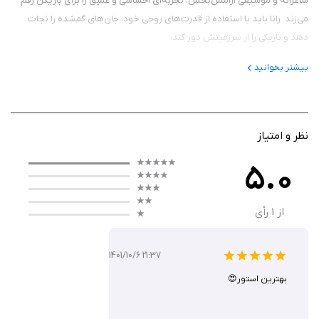
شاعرانه و موسیقی آرامش‌بخش، تجربه‌ای احساسی و عمیق را برای بازیکن رقم
می‌زند. رانا باید با استفاده از قدرت‌های روحی خود، جان‌های گمشده را نجات
دهد و تاریکی را از سرزمینش دور کند.
بیشتر بخوانید
گیم‌ پلی
گیم‌پلی بازی Raanaa – The Shaman Girl ترکیبی از ماجراجویی، پازل و اکتشاف
نظر و امتیاز
است. شما در نقش رانا در محیط‌های زیبا و مرموز سفر می‌کنید، معماها را حل
می‌کنید و با استفاده از قدرت‌های شمنی مثل پرواز، احضار ارواح و کنترل عناصر
5.0
طبیعت، بر موانع غلبه می‌کنید. کنترل‌ها ساده و لمسی طراحی شده‌اند تا تمرکز
اصلی روی تجربه‌ی احساسی و کشف دنیای بازی باشد. هر مرحله بخشی از مسیر
از
1
رأی
رشد و بلوغ رانا را روایت می‌کند و بازیکن را درگیر سفری درونی و روحانی می‌سازد.
1401/10/6 21:37
ویژگی‌ ها
بهترین استور😍
محیط‌های سه‌بعدی خیره‌کننده با طراحی هنری منحصر‌به‌فرد