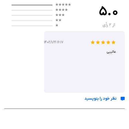
تعامل داشته باشید، فعالیت‌های مختلفی انجام دهید و زندگی روزمره ملو را
5.0
شکل دهید.
از
2
رأی
سیستم انتخاب و تعامل بازی باعث می‌شود هر تصمیم شما تأثیر مستقیم روی
تجربه شخصیت داشته باشد. این گیم‌پلی آرامش‌بخش، بدون فشار زمانی یا
رقابتی طراحی شده و به شما اجازه می‌دهد با سرعت خودتان بازی کنید و از
1402/1/21 16:17
زیبایی‌های محیط لذت ببرید.
عالییی
ویژگی‌ ها
محیط بزرگ و قابل اکتشاف با جزئیات دقیق
شخصیت‌های جذاب و داستان‌های جانبی متنوع
نظر خود را بنویسید
امکان انجام فعالیت‌های روزمره مانند خرید، آشپزی و گشت‌وگذار
گیم‌پلی آرامش‌بخش بدون فشار و رقابت
سیستم انتخاب که مسیر داستان را شکل می‌دهد
گرافیک رنگارنگ و هنری با طراحی چشم‌نواز
فعالیت‌های سرگرم‌کننده برای ارتقای مهارت‌های ملو