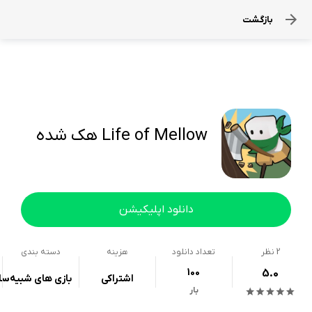
بازگشت
Life of Mellow هک شده
دانلود اپلیکیشن
2
نظر
تعداد دانلود
هزینه
دسته بندی
100
5.0
اشتراکی
بازی های شبیه‌سا
بار