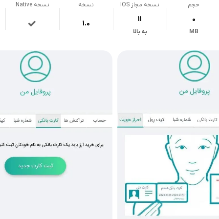
حجم
نسخه مجاز IOS
نسخه
نسخه Native
11
0
1.0
MB
به بالا