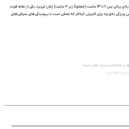
طبق اطلاعات موجود، خرید و دیپوزیت پرفکت مانی در این پلتفرم به‌صورت آنی انجام می‌شود، در حالی که انتقال سایر ارزها به کیف پول کاربران بین 10 تا 60 دقیقه و تسویه‌ی ریالی بین 2 تا 24 ساعت (معمولاً زیر 3 ساعت) زمان می‌برد.یکی از نقاط قوت
 ویژگی به‌ویژه برای کاربران تازه‌کار که ممکن است با پیچیدگی‌های صرافی‌های
ع در معاملات بسیار مفید است.
ه‌روز نگه دارند.