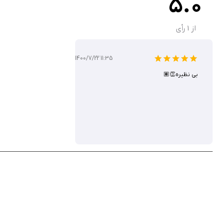
5.0
بازار ارزهای دیجیتال در ایران با چالش‌هایی مثل نوسانات قیمت دلار، محدودیت‌های صر
است. این برنامه از زبان فارسی پشتیبانی می‌کند و امکان واریز و برداشت ریالی را از طر
از
1
رأی
اصلی خود می‌داند.
1400/7/22 11:35
بی نظیره👏🏽
اپلیکیشن جیمبو با ارائه‌ی خدماتی مثل خرید و فروش سریع ارزهای دیجیتال، اطلاع از 
بیت‌کوین، تتر و پرفکت مانی، همراه با درگاه‌های پرداخت امن و رابط کاربری ساده، این 