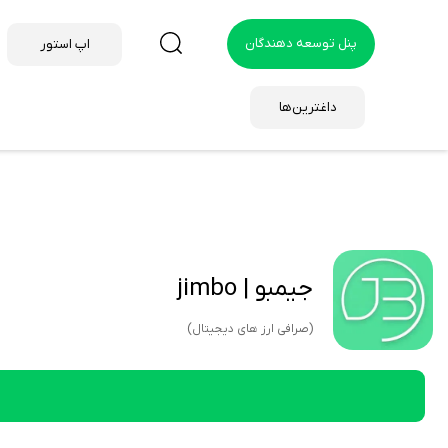
پنل توسعه دهندگان
اپ استور
داغترین‌ها
جیمبو | jimbo
(صرافی ارز های دیجیتال)