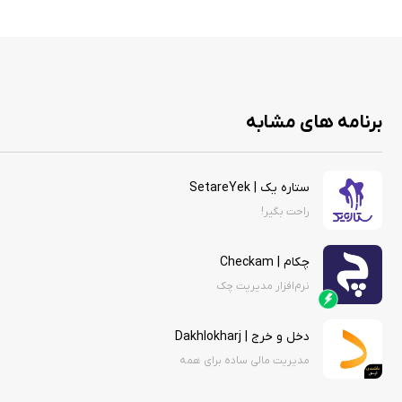
برنامه های مشابه
ستاره یک | SetareYek
راحت بگیر!
چکام | Checkam
نرم‌افزار مدیریت چک
دخل و خرج | Dakhlokharj
مدیریت مالی ساده برای همه