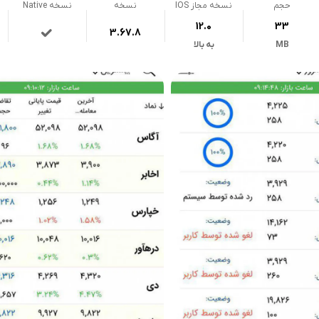
حجم
نسخه مجاز IOS
نسخه
نسخه Native
12.0
33
3.67.8
MB
به بالا