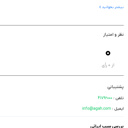
بیشتر بخوانید
نظر و امتیاز
0
از
0
رأی
پشتیبانی
تلفن :
41792000
ایمیل :
info@agah.com
بررسی سیب ایرانی