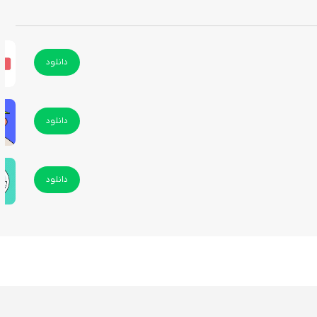
دانلود
 اطلاعات موردنیازش دسترسی داشته باشد. ناوبری آسان، بارگذاری سریع صفحات و
دانلود
با توجه به محدودیت‌های اپ‌استور برای اپلیکیشن‌های ایرانی، کاربران آیفون برای نصب آساتریدر باید از مارکت‌های جایگزین استفاده کنند. «سیب ایرانی» یکی از معتبرترین منابع برای دانلود نسخه iOS این اپلیکیشن است که نسخه اصلی، بدون تبلیغات
دانلود